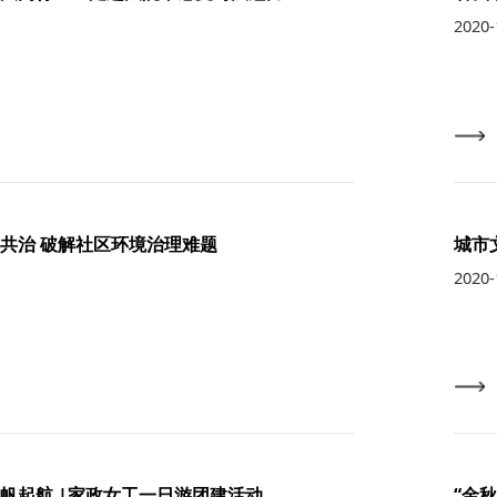
2020-
共治 破解社区环境治理难题
城市
2020-
帆起航 |家政女工一日游团建活动
“金