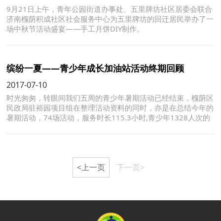
9月21日上午，青年公园街道办事处、五里牌坊社区居委会联合
济南槐荫积成社区社会服务中心为五里牌坊的回迁居民举办了一
场中秋节活动盛宴——手工月饼DIY制作。
缤纷一夏——青少年成长加油站活动终期回顾
2017-07-10
时光匆匆，转眼间我们五周的青少年暑期活动已经结束，槐荫区
民政局驻裕园项目组在整理活动资料的同时，亦是在总结今年的
暑期活动，74场活动，服务时长115.3小时,青少年1328人次的
参与，展示“缤纷一夏”青少年成长加油站独特魅力，标志着成长
加油站的完美收官！
<上一页
下一页>